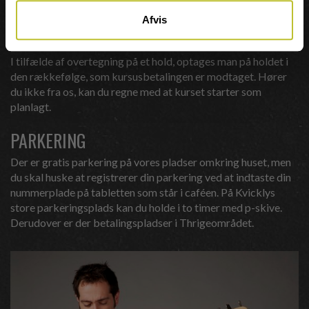
psysisk problem der kan hæmme dig i fx. et socialt samvær.
Afvis
OVERTEGNING
I tilfælde af overtegning på et hold, optages man på holdet i
den rækkefølge, som kursusbetalingen er modtaget. Hører
du ikke fra os, kan du regne med at kurset starter som
planlagt.
PARKERING
Der er gratis parkering på vores pladser omkring huset, men
du skal huske at registrerer din parkering ved at indtaste din
nummerplade på tabletten som står i caféen. På Kvicklys
store parkeringsplads kan du holde i to timer med p-skive.
Derudover er der betalingspladser i Thrigeområdet.