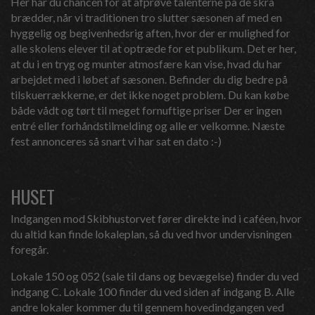
Her har du chancen for at afprøve talenterne på de skrå
brædder, når vi traditionen tro slutter sæsonen af med en
hyggelig og begivenhedsrig aften, hvor der er mulighed for
alle skolens elever til at optræde for et publikum. Det er her,
at du i en tryg og munter atmosfære kan vise, hvad du har
arbejdet med i løbet af sæsonen. Befinder du dig bedre på
tilskuerrækkerne, er det ikke noget problem. Du kan købe
både vådt og tørt til meget fornuftige priser Der er ingen
entré eller forhåndstilmelding og alle er velkomne. Næste
fest annonceres så snart vi har sat en dato :-)
HUSET
Indgangen mod Skibhustorvet fører direkte ind i caféen, hvor
du altid kan finde lokaleplan, så du ved hvor undervisningen
foregår.
Lokale 150 og 052 (sale til dans og bevægelse) finder du ved
indgang C. Lokale 100 finder du ved siden af indgang B. Alle
andre lokaler kommer du til gennem hovedindgangen ved