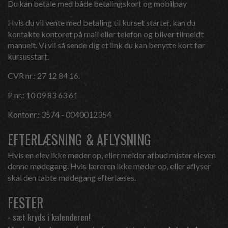
Du kan betale med både betalingskort og mobilpay
Hvis du vil vente med betaling til kurset starter, kan du
kontakte kontoret på mail eller telefon og bliver tilmeldt
manuelt. Vi vil så sende dig et link du kan benytte kort før
kursusstart.
CVR nr.: 27 12 84 16.
P nr.: 10 09 83 63 61
Kontonr.: 3574 - 0040012354
EFTERLÆSNING & AFLYSNING
Hvis en elev ikke møder op, eller melder afbud mister eleven
denne mødegang. Hvis læreren ikke møder op, eller aflyser
skal den tabte mødegang efterlæses.
FESTER
- sæt kryds i kalenderen!