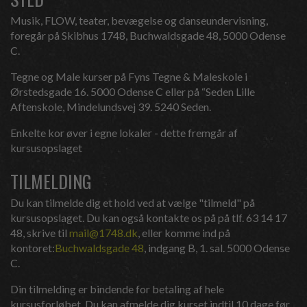
Musik, FLOW, teater, bevægelse og danseundervisning,
foregår på Skibhus 1748, Buchwaldsgade 48, 5000 Odense
C.
Tegne og Male kurser på Fyns Tegne & Maleskole i
Ørstedsgade 16. 5000 Odense C eller på “Seden Lille
Aftenskole, Mindelundsvej 39. 5240 Seden.
Enkelte kor øver i egne lokaler - dette fremgår af
kursusopslaget
TILMELDING
Du kan tilmelde dig et hold ved at vælge "tilmeld" på
kursusopslaget. Du kan også kontakte os på på tlf. 63 14 17
48, skrive til
mail@1748.dk
, eller komme ind på
kontoret:
Buchwaldsgade 48
, indgang B, 1. sal. 5000 Odense
C.
Din tilmelding er bindende for betaling af hele
kursusforløbet. Du kan afmelde dig kurset indtil 10 dage før