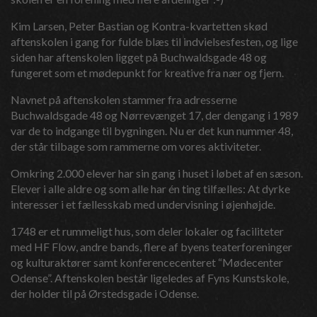
Kim Larsen, Peter Bastian og Kontra-kvartetten skød
aftenskolen i gang for fulde blæs til indvielsesfesten, og lige
siden har aftenskolen ligget på Buchwaldsgade 48 og
fungeret som et mødepunkt for kreative fra nær og fjern.
Navnet på aftenskolen stammer fra adresserne
Buchwaldsgade 48 og Nørrevænget 17, der dengang i 1989
var de to indgange til bygningen. Nu er det kun nummer 48,
der står tilbage som rammerne om vores aktiviteter.
Omkring 2.000 elever har sin gang i huset i løbet af en sæson.
Elever i alle aldre og som alle har én ting tilfælles: At dyrke
interesser i et fællesskab med undervisning i øjenhøjde.
1748 er et rummeligt hus, som deler lokaler og faciliteter
med HF Flow, andre bands, flere af byens teaterforeninger
og kulturaktører samt konferencecenteret “Mødecenter
Odense”. Aftenskolen består ligeledes af Fyns Kunstskole,
der holder til på Ørstedsgade i Odense.