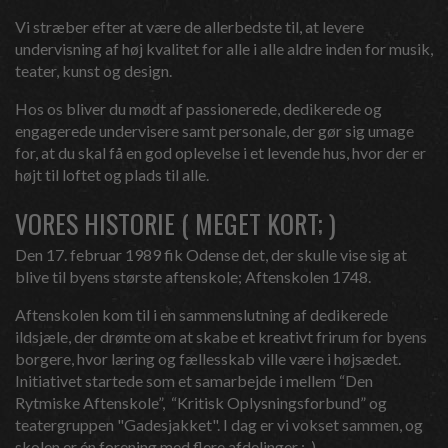
Vi stræber efter at være de allerbedste til, at levere
undervisning af høj kvalitet for alle i alle aldre inden for
musik
,
teater
,
kunst
og
design
.
Hos os bliver du mødt af passionerede, dedikerede og
engagerede undervisere samt personale, der gør sig umage
for, at du skal få en god oplevelse i et levende hus, hvor der er
højt til loftet og plads til alle.
VORES HISTORIE ( MEGET KORT; )
Den 17. februar 1989 fik Odense det, der skulle vise sig at
blive til byens største aftenskole; Aftenskolen 1748.
Aftenskolen kom til i en sammenslutning af dedikerede
ildsjæle, der drømte om at skabe et kreativt frirum for byens
borgere, hvor læring og fællesskab ville være i højsædet.
Initiativet startede som et samarbejde i mellem “Den
Rytmiske Aftenskole”, “Kritisk Oplysningsforbund” og
teatergruppen "Gadesjakket". I dag er vi vokset sammen, og
skolen er én forening med flere afdelinger :-)