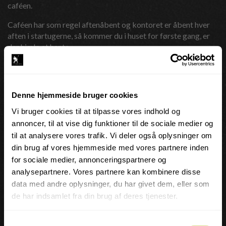
caféen.
Caféen har som regel aftenåbent og kontoret er åbent hver
aften i startugerne, så kommer du i huset for første gang, er
der hjælp at hente.
KLAGER
Hvis du er utilfreds med eller vil klage over et kursus købt
Denne hjemmeside bruger cookies
hos os, bedes du henvende dig til skolen på mail:
ms@1748.dk
Vi bruger cookies til at tilpasse vores indhold og
annoncer, til at vise dig funktioner til de sociale medier og
Hvis ikke dette er tilfredsstillende har du mulighed for at
til at analysere vores trafik. Vi deler også oplysninger om
indgive en klage til Center for Klageløsning
her.
din brug af vores hjemmeside med vores partnere inden
Europa-Kommissionens online klageportal kan også
for sociale medier, annonceringspartnere og
anvendes ved indgivelse af en klage. Klagen indgives her
analysepartnere. Vores partnere kan kombinere disse
Online Dispute Resolution
data med andre oplysninger, du har givet dem, eller som
de har indsamlet fra din brug af deres tjenester.
Ved indgivelse af en klage skal du oplyse vores e-mail adresse
mail@1748.dk
Samtykkevalg