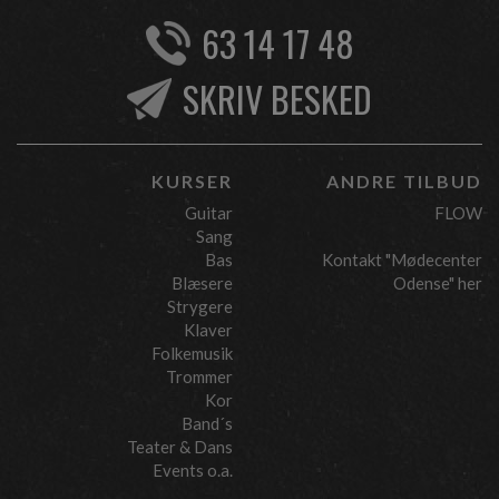
63 14 17 48
SKRIV BESKED
KURSER
ANDRE TILBUD
Guitar
FLOW
Sang
Bas
Kontakt "Mødecenter
Blæsere
Odense" her
Strygere
Klaver
Folkemusik
Trommer
Kor
Band´s
Teater & Dans
Events o.a.