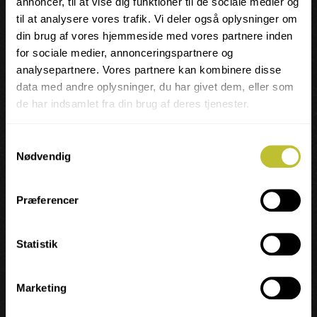
annoncer, til at vise dig funktioner til de sociale medier og
til at analysere vores trafik. Vi deler også oplysninger om
din brug af vores hjemmeside med vores partnere inden
for sociale medier, annonceringspartnere og
analysepartnere. Vores partnere kan kombinere disse
data med andre oplysninger, du har givet dem, eller som
de har indsamlet fra din brug af deres tjenester.
Samtykkevalg
DU KAN OGSÅ TILMELDE DIG
Nødvendig
PR. TELEFON ELLER E-MAIL
Præferencer
Telefonerne er åbne mandag til torsdag fra 10.00 til 14.00.
Henvendelse efter aftale.
Statistik
Vi svarer gerne på dine spørgsmål, eller
sætter dig i kontakt med lærerne.
Marketing