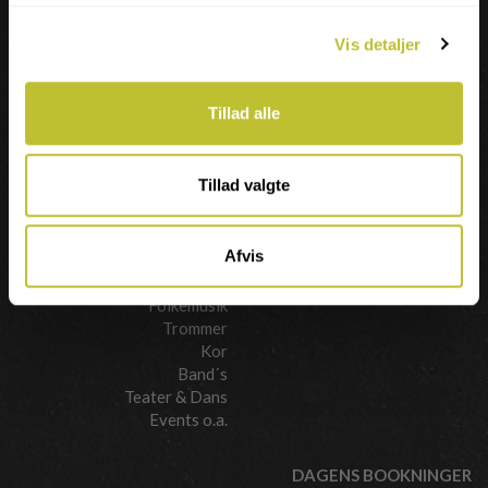
63 14 17 48
SKRIV BESKED
Vis detaljer
Tillad alle
KURSER
ANDRE TILBUD
Guitar
FLOW
Tillad valgte
Sang
Bas
Kontakt "Mødecenter
Blæsere
Odense" her
Afvis
Strygere
Klaver
Folkemusik
Trommer
Kor
Band´s
Teater & Dans
Events o.a.
DAGENS BOOKNINGER