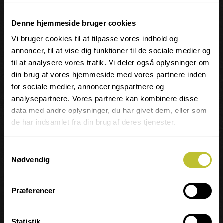
18-11-2026
19:00
20:40
150
25-11-2026
19:00
20:40
150
Denne hjemmeside bruger cookies
02-12-2026
19:00
20:40
150
09-12-2026
19:00
20:40
150
Vi bruger cookies til at tilpasse vores indhold og
16-12-2026
19:00
20:40
150
annoncer, til at vise dig funktioner til de sociale medier og
til at analysere vores trafik. Vi deler også oplysninger om
UNDERVISER
din brug af vores hjemmeside med vores partnere inden
for sociale medier, annonceringspartnere og
THEA BOEL GJERUM
analysepartnere. Vores partnere kan kombinere disse
data med andre oplysninger, du har givet dem, eller som
Thea.boel.gjerum@gmail.com
40864595
de har indsamlet fra din brug af deres tjenester.
Samtykkevalg
Læs mere om læreren
Nødvendig
Præferencer
DU KAN OGSÅ TILMELDE DIG
PR. TELEFON ELLER E-MAIL
Statistik