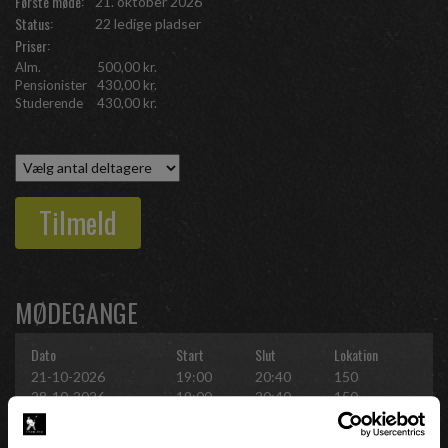
Første møde:
21. oktober 2026
partnering, street og hvad vi ellers finder på.
Status:
22 ledige pladser
Priser:
Alm.
500,00 kr.
Pensionister
430,00 kr.
Studerende
430,00 kr.
Tilmeld
MØDEGANGE
Dato
Start
Slut
Lokation
21-10-2026
19:00
20:40
150
28-10-2026
19:00
20:40
150
04-11-2026
19:00
20:40
150
11-11-2026
19:00
20:40
052