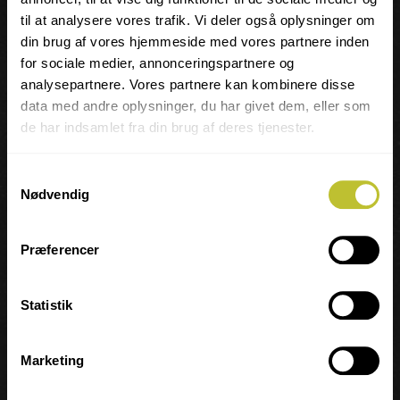
20 46 99 78
til at analysere vores trafik. Vi deler også oplysninger om
din brug af vores hjemmeside med vores partnere inden
for sociale medier, annonceringspartnere og
analysepartnere. Vores partnere kan kombinere disse
Læs mere om læreren
data med andre oplysninger, du har givet dem, eller som
de har indsamlet fra din brug af deres tjenester.
DU KAN OGSÅ TILMELDE DIG
Samtykkevalg
Nødvendig
PR. TELEFON ELLER E-MAIL
Præferencer
Telefonerne er åbne mandag til torsdag fra 10.00 til 14.00.
Henvendelse efter aftale.
Statistik
Vi svarer gerne på dine spørgsmål, eller
sætter dig i kontakt med lærerne.
Marketing
63 14 17 48