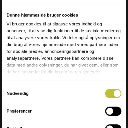
05-11-2026
17:30
20:00
100
12-11-2026
17:30
20:00
100
19-11-2026
17:30
20:00
100
Denne hjemmeside bruger cookies
26-11-2026
17:30
20:00
100
03-12-2026
17:30
20:00
100
Vi bruger cookies til at tilpasse vores indhold og
10-12-2026
17:30
20:00
100
annoncer, til at vise dig funktioner til de sociale medier og
til at analysere vores trafik. Vi deler også oplysninger om
UNDERVISER
din brug af vores hjemmeside med vores partnere inden
for sociale medier, annonceringspartnere og
analysepartnere. Vores partnere kan kombinere disse
LARS LAVENDT
data med andre oplysninger, du har givet dem, eller som
larslavendt@gmail.com
de har indsamlet fra din brug af deres tjenester.
20 80 65 41
Samtykkevalg
Læs mere om læreren
Nødvendig
Præferencer
DU KAN OGSÅ TILMELDE DIG